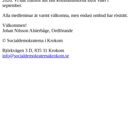
2026. Vi slår framför allt fast kommunlistorna inför valet i
september.
Alla medlemmar är varmt välkomna, men endast ombud har rösträtt.
Välkommen!
Johan Nilsson Alsterbåge, Ordförande
© Socialdemokraterna i Krokom
Björkvägen 3 D, 835 31 Krokom
info@socialdemokraternakrokom.se