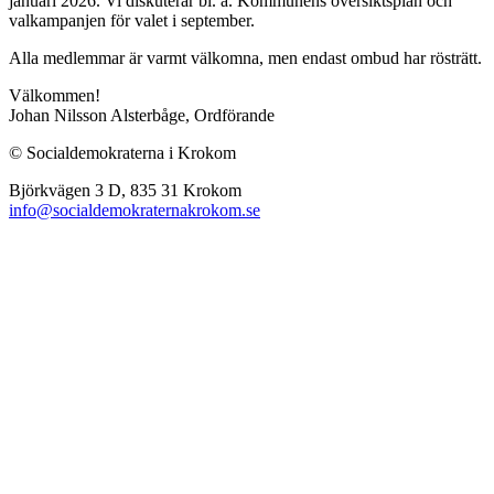
januari 2026. Vi diskuterar bl. a. Kommunens översiktsplan och
valkampanjen för valet i september.
Alla medlemmar är varmt välkomna, men endast ombud har rösträtt.
Välkommen!
Johan Nilsson Alsterbåge, Ordförande
© Socialdemokraterna i Krokom
Björkvägen 3 D, 835 31 Krokom
info@socialdemokraternakrokom.se